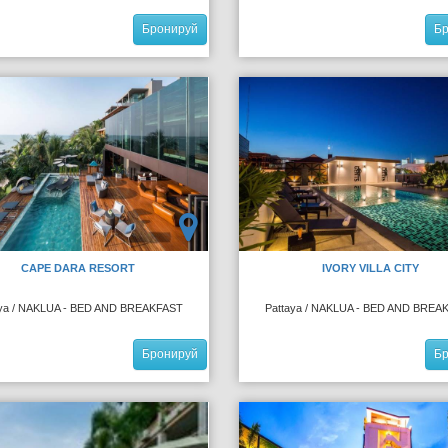
Бронируй
Б
CAPE DARA RESORT
IVORY VILLA CITY
aya / NAKLUA - BED AND BREAKFAST
Pattaya / NAKLUA - BED AND BREA
Бронируй
Б