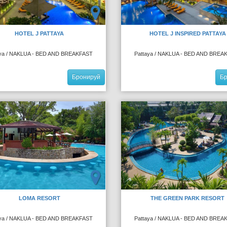
HOTEL J PATTAYA
HOTEL J INSPIRED PATTAYA
aya / NAKLUA - BED AND BREAKFAST
Pattaya / NAKLUA - BED AND BREA
Бронируй
Б
LOMA RESORT
THE GREEN PARK RESORT
aya / NAKLUA - BED AND BREAKFAST
Pattaya / NAKLUA - BED AND BREA