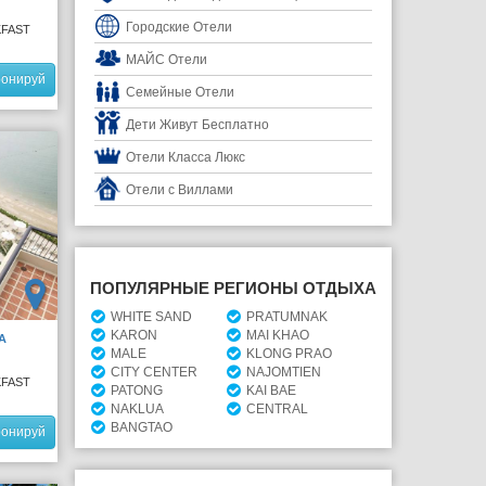
Городские Отели
KFAST
МАЙС Отели
ронируй
Семейные Отели
Дети Живут Бесплатно
Отели Класса Люкс
Отели с Виллами
ПОПУЛЯРНЫЕ РЕГИОНЫ ОТДЫХА
WHITE SAND
PRATUMNAK
KARON
MAI KHAO
A
MALE
KLONG PRAO
CITY CENTER
NAJOMTIEN
KFAST
PATONG
KAI BAE
NAKLUA
CENTRAL
BANGTAO
ронируй