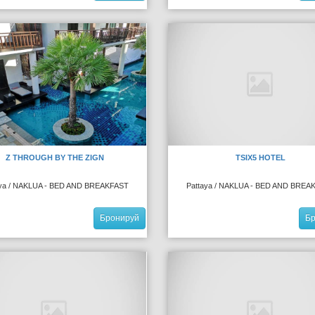
Z THROUGH BY THE ZIGN
TSIX5 HOTEL
aya / NAKLUA - BED AND BREAKFAST
Pattaya / NAKLUA - BED AND BREA
Бронируй
Б