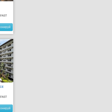
KFAST
ронируй
CE
KFAST
ронируй