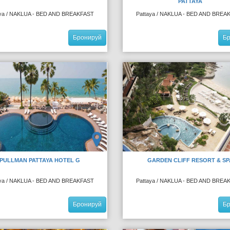
PATTAYA
aya / NAKLUA - BED AND BREAKFAST
Pattaya / NAKLUA - BED AND BREA
Бронируй
Б
PULLMAN PATTAYA HOTEL G
GARDEN CLIFF RESORT & SP
aya / NAKLUA - BED AND BREAKFAST
Pattaya / NAKLUA - BED AND BREA
Бронируй
Б