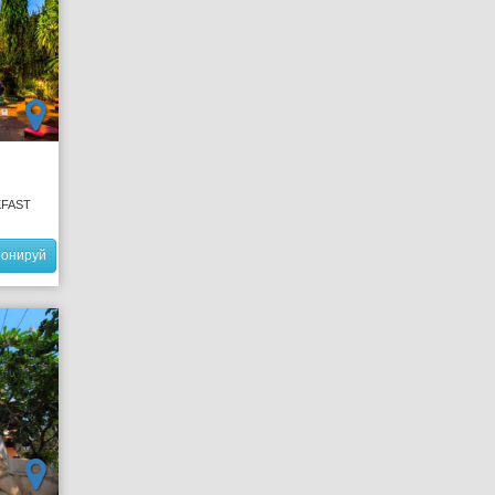
KFAST
ронируй