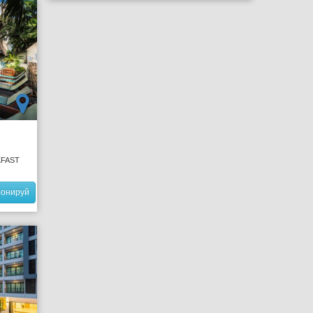
KFAST
ронируй