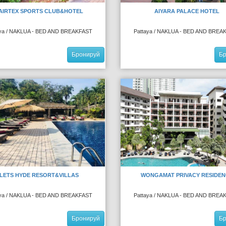
AIRTEX SPORTS CLUB&HOTEL
AIYARA PALACE HOTEL
aya / NAKLUA - BED AND BREAKFAST
Pattaya / NAKLUA - BED AND BREA
Бронируй
Б
LETS HYDE RESORT&VILLAS
WONGAMAT PRIVACY RESIDEN
aya / NAKLUA - BED AND BREAKFAST
Pattaya / NAKLUA - BED AND BREA
Бронируй
Б