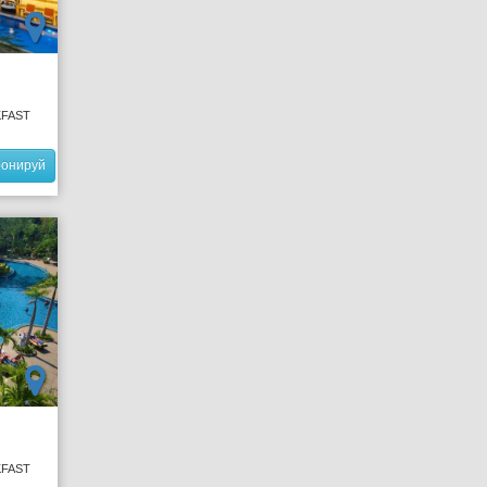
KFAST
ронируй
KFAST