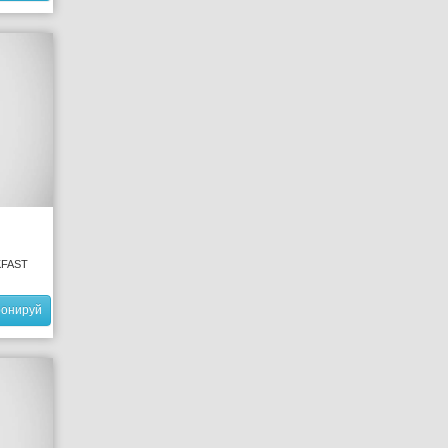
KFAST
ронируй