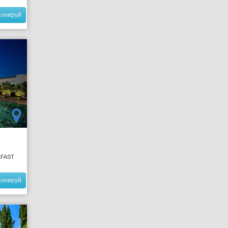
ронируй
KFAST
ронируй