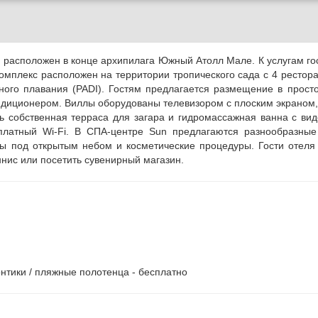
h
расположен в конце архипилага Южный Атолл Мале. К услугам го
омплекс расположен на территории тропического сада с 4 рестор
ого плавания (PADI).
Гостям предлагается размещение в прост
ндиционером. Виллы оборудованы телевизором с плоским экраном
ь собственная терраса для загара и гидромассажная ванна с ви
платный Wi-Fi.
В СПА-центре Sun предлагаются разнообразные
ы под открытым небом и косметические процедуры. Гости отеля
ннис или посетить сувенирный магазин.
онтики / пляжные полотенца - бесплатно