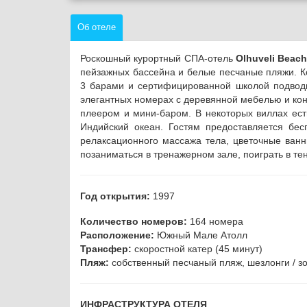
Об отеле
Роскошный курортный СПА-отель
Olhuveli Beac
пейзажных бассейна и белые песчаные пляжи. К
3 барами и сертифицированной школой подводн
элегантных номерах с деревянной мебелью и ко
плеером и мини-баром. В некоторых виллах ест
Индийский океан. Гостям предоставляется бес
релаксационного массажа тела, цветочные ванн
позаниматься в тренажерном зале, поиграть в те
Год открытия:
1997
Количество номеров:
164 номера
Расположение:
Южный Мале Атолл
Трансфер:
скоростной катер (45 минут)
Пляж:
собственный песчаный пляж, шезлонги / з
ИНФРАСТРУКТУРА ОТЕЛЯ