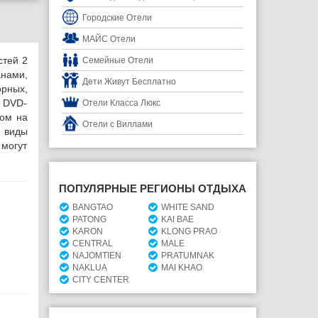
Городские Отели
МАЙС Отели
стей 2
Семейные Отели
анами,
Дети Живут Бесплатно
орных,
, DVD-
Отели Класса Люкс
дом на
Отели с Виллами
 виды
 могут
ПОПУЛЯРНЫЕ РЕГИОНЫ ОТДЫХА
BANGTAO
WHITE SAND
PATONG
KAI BAE
KARON
KLONG PRAO
CENTRAL
MALE
NAJOMTIEN
PRATUMNAK
NAKLUA
MAI KHAO
CITY CENTER