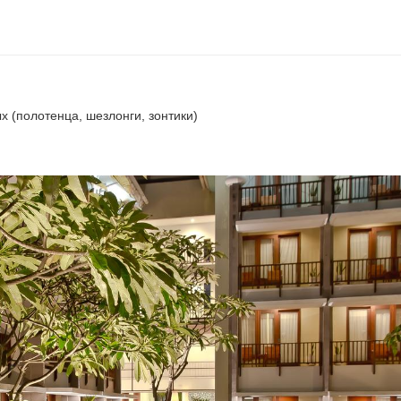
 (полотенца, шезлонги, зонтики)