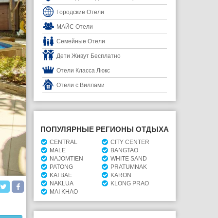
Городские Отели
МАЙС Отели
Семейные Отели
Дети Живут Бесплатно
Отели Класса Люкс
Отели с Виллами
ПОПУЛЯРНЫЕ РЕГИОНЫ ОТДЫХА
CENTRAL
CITY CENTER
MALE
BANGTAO
NAJOMTIEN
WHITE SAND
PATONG
PRATUMNAK
KAI BAE
KARON
NAKLUA
KLONG PRAO
MAI KHAO