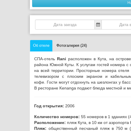
Н
Об отеле
Фотогалерея (24)
СПА-отель
Rani
расположен в Кута, на острове
района Южной Куты. К услугам гостей номера с 
на всей территории.
Просторные номера отеля 
телевизором с плоским экраном и кабельны
кофе.
Гости могут отдохнуть на шезлонгах у ба
В ресторане Kenanga подают блюда местной и м
Год открытия:
2006
Количество номеров:
55 номеров в 1 зданиях (
Расположение:
пляж Кута, в 10 км от аэропорта
Пляж:
общественный песчаный пляж в 750 м (15