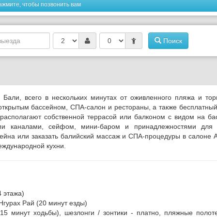
ажмите, чтобы позвонить вам
Поиск
 Бали, всего в нескольких минутах от оживленного пляжа и тор
открытым бассейном, СПА-салон и рестораны, а также бесплатный
располагают собственной террасой или балконом с видом на ба
ми каналами, сейфом, мини-баром и принадлежностями для 
ссейна или заказать балийский массаж и СПА-процедуры в салоне 
еждународной кухни.
4 этажа)
 Нгурах Рай (20 минут езды)
 минут ходьбы), шезлонги / зонтики - платно, пляжные полот