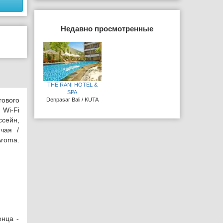
Недавно просмотренные
THE RANI HOTEL &
SPA
гового
Denpasar Bali / KUTA
 Wi-Fi
ссейн,
чая /
Aroma.
енца -