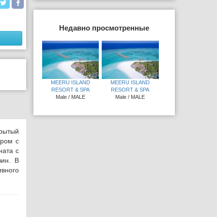
Недавно просмотренные
MEERU ISLAND
MEERU ISLAND
RESORT & SPA
RESORT & SPA
Male / MALE
Male / MALE
крытый
ром с
ната с
зин.
В
ивного