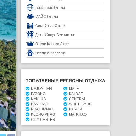
Городские Отели
МАЙС Отели
Семейные Отели
Дети Живут Бесплатно
Отели Класса Люкс
Отели с Виллами
ПОПУЛЯРНЫЕ РЕГИОНЫ ОТДЫХА
NAJOMTIEN
MALE
PATONG
KAI BAE
NAKLUA
CENTRAL
BANGTAO
WHITE SAND
PRATUMNAK
KARON
KLONG PRAO
MAI KHAO
CITY CENTER