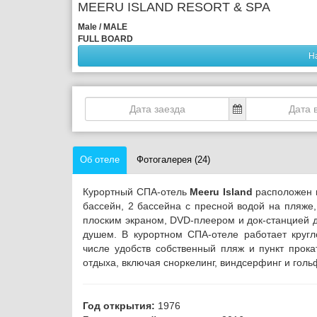
MEERU ISLAND RESORT & SPA
Male / MALE
FULL BOARD
Н
Об отеле
Фотогалерея (24)
Курортный СПА-отель
Meeru Island
расположен н
бассейн, 2 бассейна с пресной водой на пляже
плоским экраном, DVD-плеером и док-станцией д
душем.
В курортном СПА-отеле работает кругл
числе удобств собственный пляж и пункт прока
отдыха, включая сноркелинг, виндсерфинг и голь
Год открытия:
1976