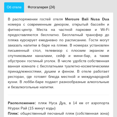
Об отеле
Фотогалерея (24)
В распоряжении гостей отеля
Mercure Bali Nusa Dua
номера с современным декором, открытый бассейн и
фитнес-центр. Места на частной парковке и Wi-Fi
предоставляются бесплатно. Бесплатный трансфер до
пляжа курсирует ежедневно по расписанию. Гости могут
заказать напитки в баре на пляже.
В номерах установлен
письменный стол, телевизор с плоским экраном и
спутниковыми каналами, сейф и мини-бар, а также
обустроен гостиный уголок. В числе удобств собственная
ванная комнате с бесплатными туалетно-косметическими
принадлежностями, душем и феном.
В отеле работает
ресторан, где готовят блюда местной и международной
кухни. В лобби-баре подают разнообразные алкогольные
и безалкогольные напитки.
Расположение:
пляж Нуса Дуа, в 14 км от аэропорта
Нгурах Рай (15 минут езды)
Пляж:
общественный песчаный пляж (собственная зона)