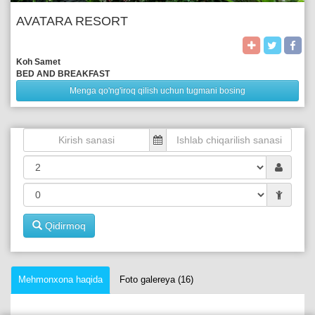
AVATARA RESORT
Koh Samet
BED AND BREAKFAST
Menga qo'ng'iroq qilish uchun tugmani bosing
Qidirmoq
Mehmonxona haqida
Foto galereya (16)