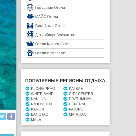
Городские Отели
МАЙС Отели
Семейные Отели
Дети Живут Бесплатно
Отели Класса Люкс
Отели с Виллами
ПОПУЛЯРНЫЕ РЕГИОНЫ ОТДЫХА
KLONG PRAO
KAI BAE
WHITE SAND
CITY CENTER
NAKLUA
PRATUMNAK
NAJOMTIEN
CENTRAL
KARON
PATONG
BANGTAO
MAI KHAO
MALE