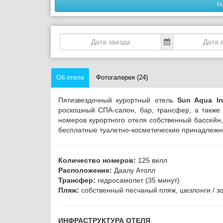
Н
Об отеле
Фотогалерея (24)
Пятизвездочный курортный отель
Sun Aqua Iru
роскошный СПА-салон, бар, трансфер, а такж
номеров курортного отеля собственный бассейн,
бесплатные туалетно-косметические принадлежн
Количество номеров:
125 вилл
Расположение:
Даалу Атолл
Трансфер:
гидросамолет (35 минут)
Пляж:
собственный песчаный пляж, шезлонги / з
ИНФРАСТРУКТУРА ОТЕЛЯ