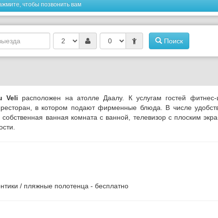
ажмите, чтобы позвонить вам
Поиск
 Veli
расположен на атолле Даалу. К услугам гостей фитнес-ц
е ресторан, в котором подают фирменные блюда.
В числе удобст
 собственная ванная комната с ванной, телевизор с плоским экр
ости.
онтики / пляжные полотенца - бесплатно