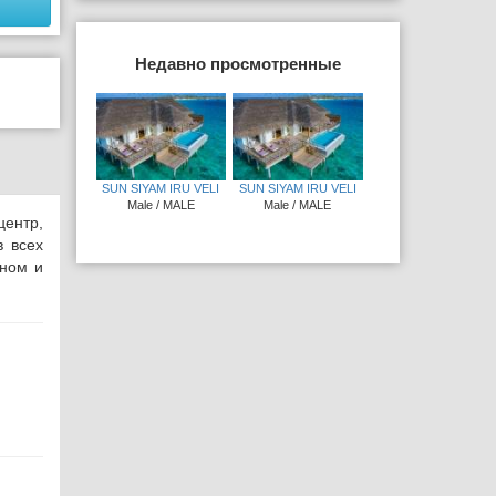
Недавно просмотренные
SUN SIYAM IRU VELI
SUN SIYAM IRU VELI
Male / MALE
Male / MALE
ентр,
в всех
аном и