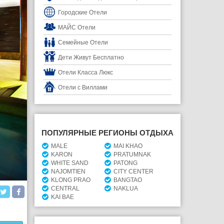
Городские Отели
МАЙС Отели
Семейные Отели
Дети Живут Бесплатно
Отели Класса Люкс
Отели с Виллами
ПОПУЛЯРНЫЕ РЕГИОНЫ ОТДЫХА
MALE
MAI KHAO
KARON
PRATUMNAK
WHITE SAND
PATONG
NAJOMTIEN
CITY CENTER
KLONG PRAO
BANGTAO
CENTRAL
NAKLUA
KAI BAE