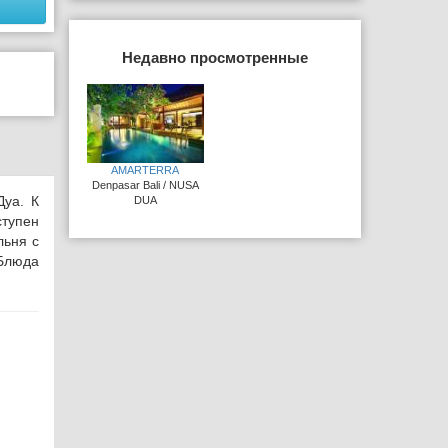
Недавно просмотренные
AMARTERRA
Denpasar Bali / NUSA
Дуа. К
DUA
ступен
льня с
Блюда