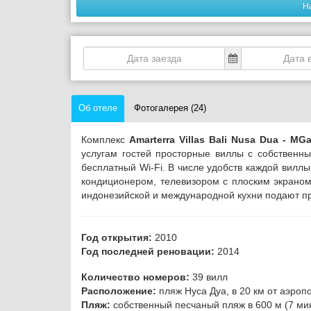
Н
Об отеле
Фотогалерея (24)
Комплекс
Amarterra Villas Bali Nusa Dua - MGa
услугам гостей просторные виллы с собственны
бесплатный Wi-Fi.
В числе удобств каждой виллы
кондиционером, телевизором с плоским экрано
индонезийской и международной кухни подают п
Год открытия:
2010
Год последней реновации:
2014
Количество номеров:
39 вилл
Расположение:
пляж Нуса Дуа, в 20 км от аэроп
Пляж:
собственный песчаный пляж в 600 м (7 мин